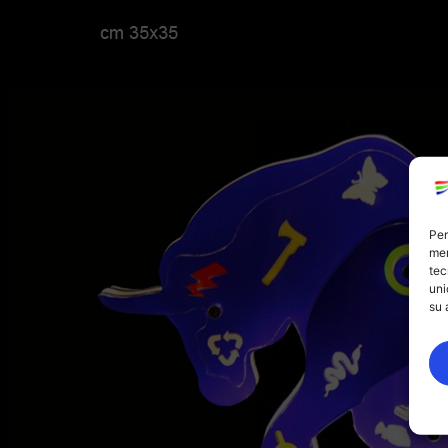
Per
mem
tec
uni
su 