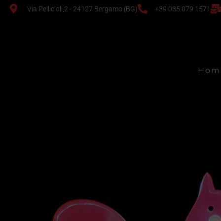
Via Pellicioli,2 - 24127 Bergamo (BG)
+39 035 079 1571
Hom