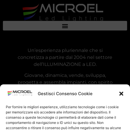
Un’esperienza pluriennale che si
concretizza a partire dal 2004 nel settore
dell’ILLUMINAZIONE a LED.
Giovane, dinamica, vende, sviluppa,
progetta e assembla impianti, con spirito
collaborativo con il committente inteso
Gestisci Consenso Cookie
come partner.
Questa visione si concretizza in qualità di
Per fornire le migliori esperienze, utilizziamo tecnologie come i cookie
per memorizzare e/o accedere alle informazioni del dispositivo. Il
prodotti e servizi. Sempre
consenso a queste tecnologie ci permetterà di elaborare dati come il
all’avanguardia, pronta a dare il massimo
comportamento di navigazione o ID unici su questo sito. Non
su ogni sfida piccola o grande che sia.
acconsentire o ritirare il consenso può influire negativamente su alcune