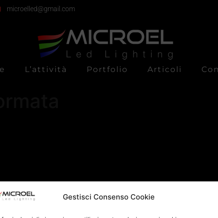
microelled@gmail.com
e
L’attività
Portfolio
Articoli
Con
ormata
Gestisci Consenso Cookie