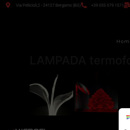
Via Pellicioli,2 - 24127 Bergamo (BG)
+39 035 079 1571
Hom
LAMPADA termof