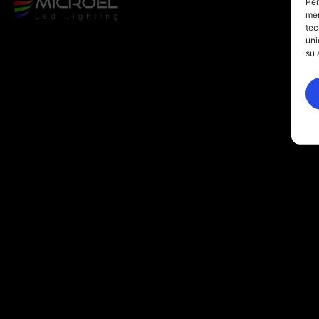
Per
mem
tec
uni
su 