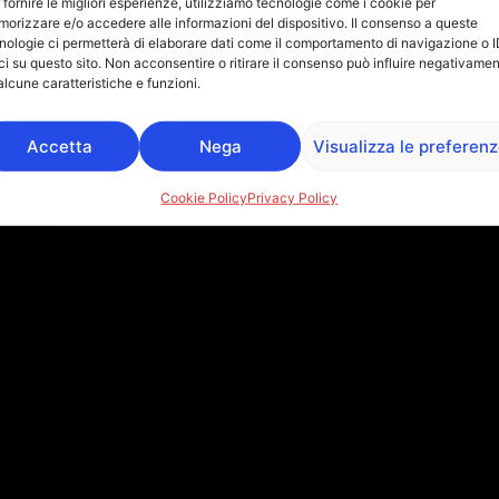
 fornire le migliori esperienze, utilizziamo tecnologie come i cookie per
orizzare e/o accedere alle informazioni del dispositivo. Il consenso a queste
nologie ci permetterà di elaborare dati come il comportamento di navigazione o 
ci su questo sito. Non acconsentire o ritirare il consenso può influire negativame
Copyright © 2026 Microelled | Powered by
Falatech Srl
alcune caratteristiche e funzioni.
Accetta
Nega
Visualizza le preferen
Cookie Policy
Privacy Policy